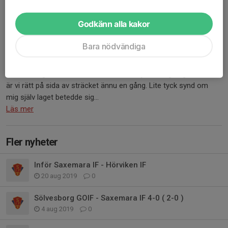
Godkänn alla kakor
Carlshamn U - Saxemara IF 3-5 ( 2-2 )
Bara nödvändiga
31 aug 2019
1 kommentar
Otroliga scener utspelades både på och utanför planen när vi
rättvist slog tillbaka United med 3-5. En sjukt viktig seger och nu
är vi rätt på sida av sträcket ännu en gång. Lite tyck synd om
mig själv laget betedde sig...
Läs mer
Fler nyheter
Inför Saxemara IF - Hörviken IF
20 aug 2019
0
Sölvesborg GOIF - Saxemara IF 4-0 ( 2-0 )
4 aug 2019
0