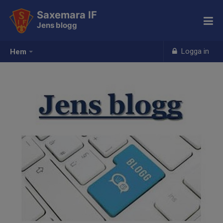
Saxemara IF
Jens blogg
Logga in
Hem