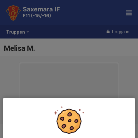
Saxemara IF
F11 (-15/-16)
Logga in
Truppen
Melisa M.
Ålder
12 år