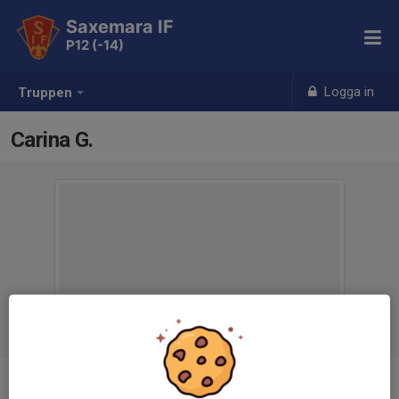
Saxemara IF
P12 (-14)
Logga in
Truppen
Carina G.
Titel
Tränare