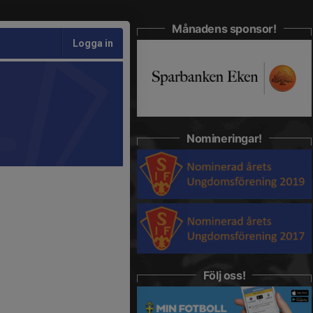
Månadens sponsor!
Logga in
Nomineringar!
Följ oss!