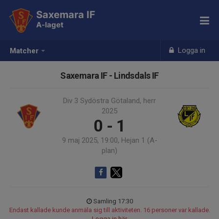
Saxemara IF
A-laget
Logga in
Matcher
Saxemara IF - Lindsdals IF
Div 3 Sydöstra Götaland, herr
2025
0 - 1
9 maj 2025, 19:00, Hejan 1 (A-
plan)
Samling 17:30
Endast kallade kunde anmäla sig till aktiviteten. 16 personer var kallade.
Logga in här