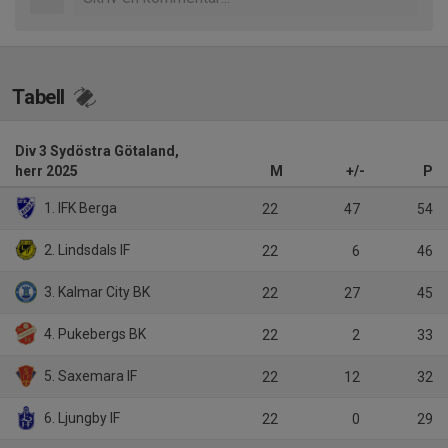
Tabell
Div 3 Sydöstra Götaland,
herr 2025
M
+/-
P
1. IFK Berga
22
47
54
2. Lindsdals IF
22
6
46
3. Kalmar City BK
22
27
45
4. Pukebergs BK
22
2
33
5. Saxemara IF
22
12
32
6. Ljungby IF
22
0
29