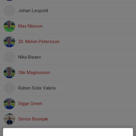
Johan Leopold
Max Nilsson
20. Melvin Petersson
Nika Bisaev
Olle Magnusson
Ruben Solis Valera
Sigge Green
Simon Bosnjak
3. Victor Johansson