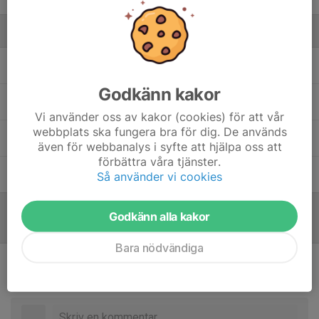
Ledare
Faik Zogaj
Tränare
Godkänn kakor
Magnus Karlsson
Resurstränare
Vi använder oss av kakor (cookies) för att vår
webbplats ska fungera bra för dig. De används
Patrik Fagberg
Lagledare
även för webbanalys i syfte att hjälpa oss att
förbättra våra tjänster.
Robert Green
Assisterande tränare
Så använder vi cookies
Godkänn alla kakor
Referat
Bara nödvändiga
Inget referat skrivet