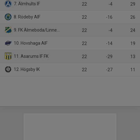
7. Älmhults IF
22
-4
29
8. Rödeby AIF
22
-16
26
9. FK Älmeboda/Linneryd
22
-4
24
10. Hovshaga AIF
22
-14
19
11. Asarums IF FK
22
-29
13
12. Högsby IK
22
-27
11