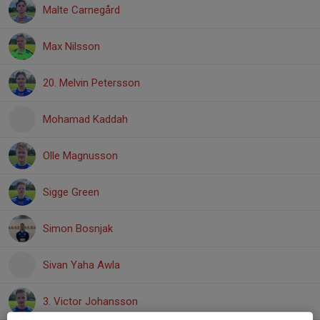
Malte Carnegård
Max Nilsson
20. Melvin Petersson
Mohamad Kaddah
Olle Magnusson
Sigge Green
Simon Bosnjak
Sivan Yaha Awla
3. Victor Johansson