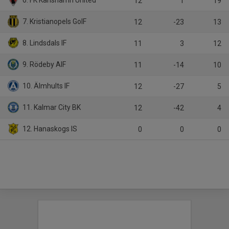
6. FK Karlshamn United
12
1
19
7. Kristianopels GoIF
12
-23
13
8. Lindsdals IF
11
3
12
9. Rödeby AIF
11
-14
10
10. Älmhults IF
12
-27
5
11. Kalmar City BK
12
-42
4
12. Hanaskogs IS
0
0
0