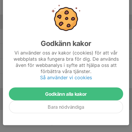
William Månsson
Ledare
Faik Zogaj
Tränare
Godkänn kakor
Magnus Karlsson
Resurstränare
Vi använder oss av kakor (cookies) för att vår
webbplats ska fungera bra för dig. De används
även för webbanalys i syfte att hjälpa oss att
Mikael Petersson
U-lags- Assisterande tränare
förbättra våra tjänster.
Så använder vi cookies
Patrik Fagberg
Lagledare
Godkänn alla kakor
Referat
Bara nödvändiga
Inget referat skrivet