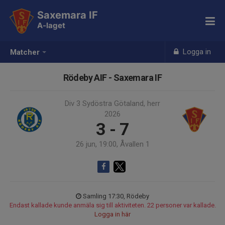
Saxemara IF
A-laget
Logga in
Matcher
Rödeby AIF - Saxemara IF
Div 3 Sydöstra Götaland, herr
2026
3 - 7
26 jun, 19:00, Åvallen 1
Samling 17:30, Rödeby
Endast kallade kunde anmäla sig till aktiviteten. 22 personer var kallade.
Logga in här