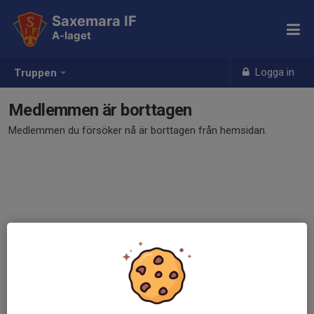
Saxemara IF
A-laget
Logga in
Truppen
Medlemmen är borttagen
Medlemmen du försöker nå är borttagen från hemsidan.