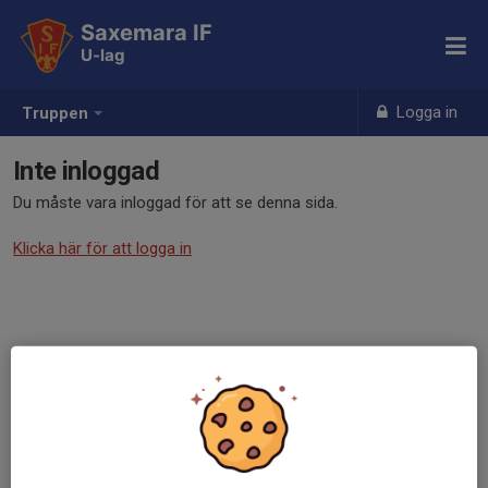
Saxemara IF
U-lag
Logga in
Truppen
Inte inloggad
Du måste vara inloggad för att se denna sida.
Klicka här för att logga in