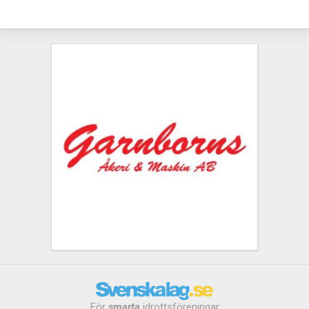
För
smarta
idrottsföreningar