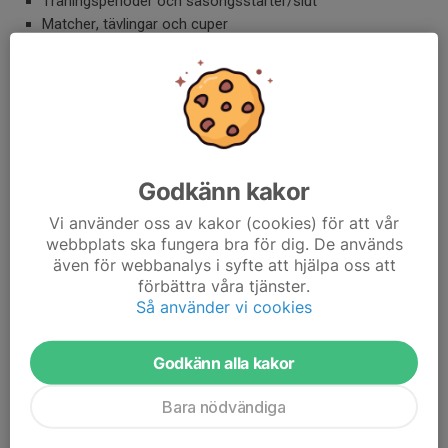
Träningsperioder och säsongsstarter/slut
Matcher, tävlingar och cuper
Medlemsmöten och årsmöten
Ekonomiska deadlines (ex. medlemsavgifter,
bidragsansökningar)
Utbildningar för ledare och spelare
Deltaga i arrangemang för att driva in intäkter till föreningen
Godkänn kakor
Syftet med årshjulet är att skapa struktur, säkerställa att viktiga
aktiviteter inte missas och att våra resurser används effektivt.
Vi använder oss av kakor (cookies) för att vår
Det hjälper både styrelsen, ledarna och medlemmarna att få en
webbplats ska fungera bra för dig. De används
tydlig bild av året och underlättar långsiktig planering.
även för webbanalys i syfte att hjälpa oss att
För en mer detaljerad information för Saxemaras Årshjul finner
förbättra våra tjänster.
ni i länken enl nedan:
Så använder vi cookies
Saxemara IF Årshjul
Godkänn alla kakor
Bara nödvändiga