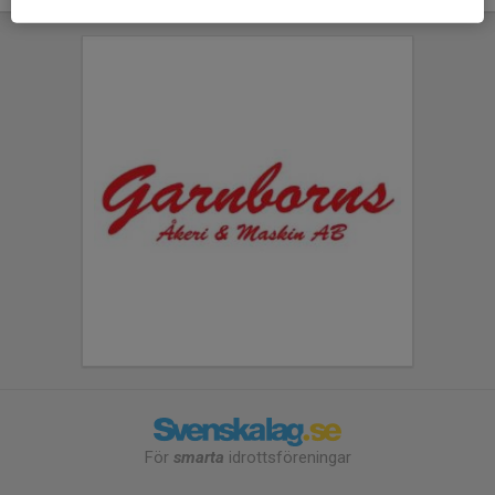
För
smarta
idrottsföreningar