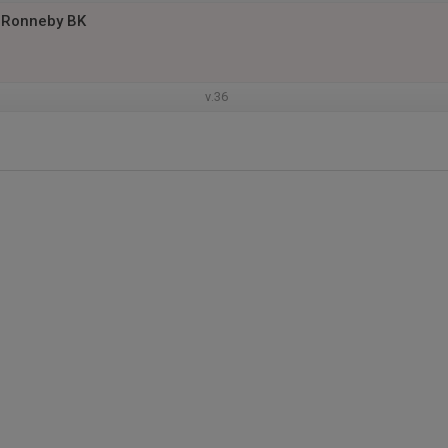
 Ronneby BK
v.36