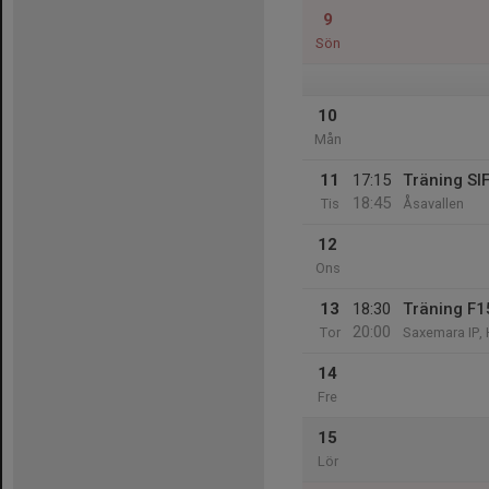
9
Sön
10
Mån
11
17:15
Träning SI
18:45
Tis
Åsavallen
12
Ons
13
18:30
Träning F1
20:00
Tor
Saxemara IP, 
14
Fre
15
Lör