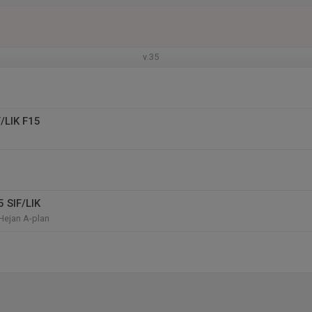
v.35
F/LIK F15
5 SIF/LIK
Hejan A-plan