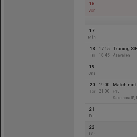
16
Sön
17
Mån
18
17:15
Träning SI
18:45
Tis
Åsavallen
19
Ons
20
19:00
Match mot 
21:00
Tor
F15
Saxemara IP, 
21
Fre
22
Lör