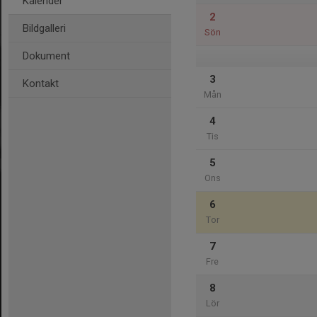
Kalender
2
Bildgalleri
Sön
Dokument
3
Kontakt
Mån
4
Tis
5
Ons
6
Tor
7
Fre
8
Lör