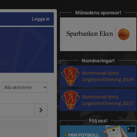
Månadens sponsor!
Logga in
Nomineringar!
Följ oss!