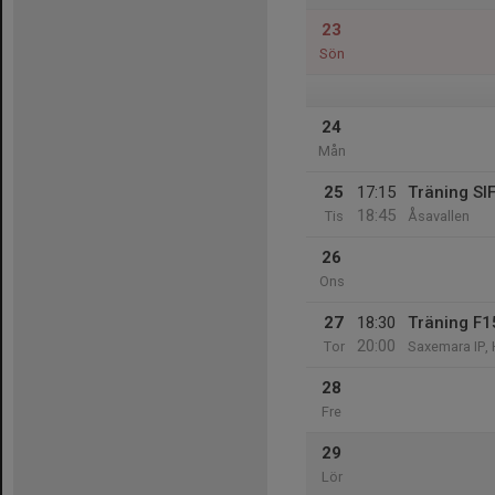
23
Sön
24
Mån
25
17:15
Träning SI
18:45
Tis
Åsavallen
26
Ons
27
18:30
Träning F1
20:00
Tor
Saxemara IP, 
28
Fre
29
Lör