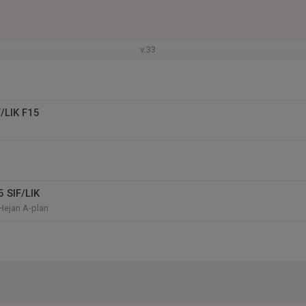
v.33
F/LIK F15
5 SIF/LIK
Hejan A-plan