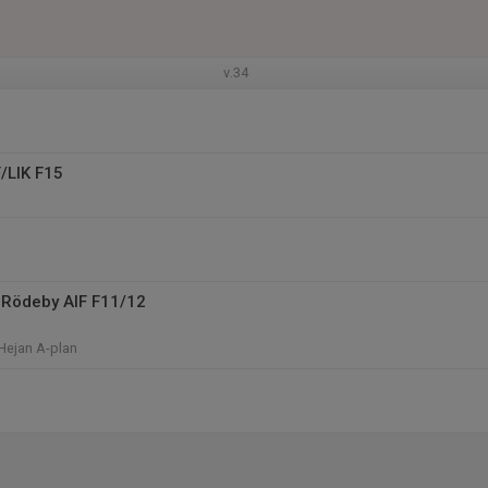
v.34
F/LIK F15
Rödeby AIF F11/12
Hejan A-plan