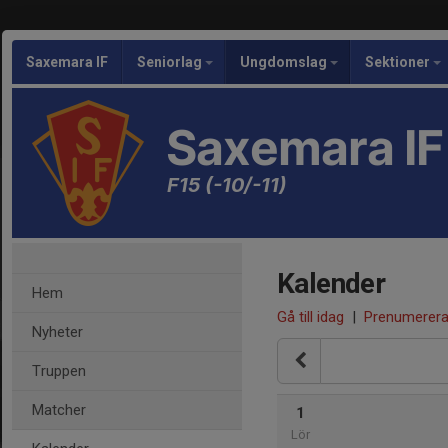
Saxemara IF
Seniorlag
Ungdomslag
Sektioner
Saxemara IF
F15 (-10/-11)
Kalender
Hem
Gå till idag
|
Prenumerer
Nyheter
Truppen
Matcher
1
Lör