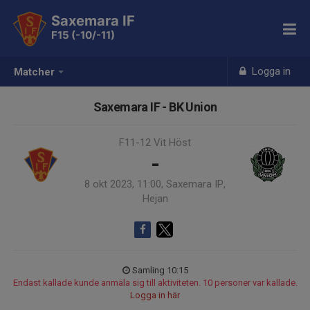
Saxemara IF
F15 (-10/-11)
Logga in
Matcher
Saxemara IF - BK Union
F11-12 Vit Höst
-
8 okt 2023, 11:00, Saxemara IP,
Hejan
Samling 10:15
Endast kallade kunde anmäla sig till aktiviteten. 10 personer var kallade.
Logga in här