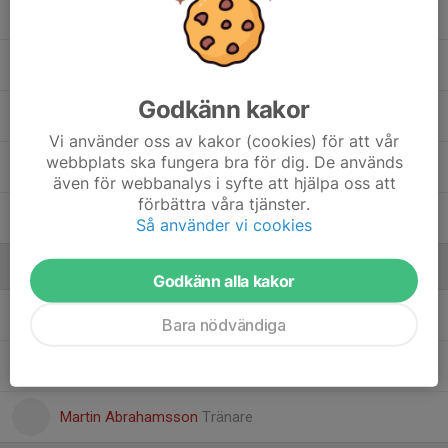
Malou Å.
Nour T.
Godkänn kakor
Nova A.
Vi använder oss av kakor (cookies) för att vår
webbplats ska fungera bra för dig. De används
Nova E.
även för webbanalys i syfte att hjälpa oss att
förbättra våra tjänster.
Tindra A.
Så använder vi cookies
Ledare
Godkänn alla kakor
Andreas Eliasson
Ledare
Bara nödvändiga
Lars Lindquist
Tränare
Martin Abrahamsson
Tränare