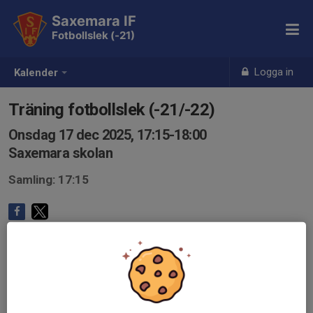
Saxemara IF
Fotbollslek (-21)
Logga in
Kalender
Träning fotbollslek (-21/-22)
Onsdag 17 dec 2025, 17:15-18:00
Saxemara skolan
Samling: 17:15