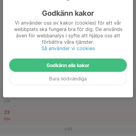
17
Godkänn kakor
Mån
Vi använder oss av kakor (cookies) för att vår
18
webbplats ska fungera bra för dig. De används
Tis
även för webbanalys i syfte att hjälpa oss att
19
förbättra våra tjänster.
Ons
Så använder vi cookies
20
Godkänn alla kakor
Tor
21
Bara nödvändiga
Fre
22
Lör
23
Sön
v.35