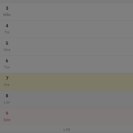
3
Mån
4
Tis
5
Ons
6
Tor
7
Fre
8
Lör
9
Sön
v.33