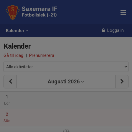
Saxemara IF
Fotbollslek (-21)
Logga in
Kalender
Kalender
Gå till idag
|
Prenumerera
Augusti 2026
1
Lör
2
Sön
v.32