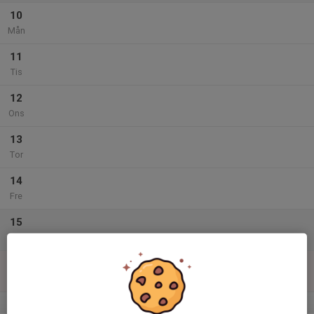
10
Mån
11
Tis
12
Ons
13
Tor
14
Fre
15
Lör
16
Sön
v.34