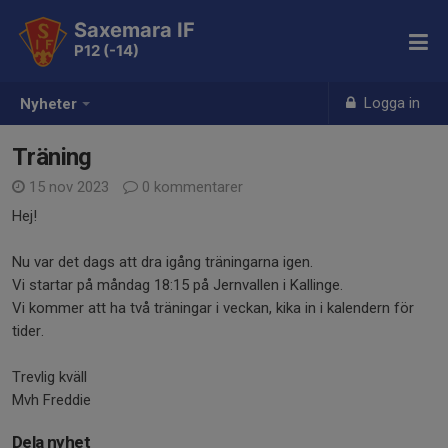
Saxemara IF
P12 (-14)
Logga in
Nyheter
Träning
15 nov 2023
0 kommentarer
Hej!
Nu var det dags att dra igång träningarna igen.
Vi startar på måndag 18:15 på Jernvallen i Kallinge.
Vi kommer att ha två träningar i veckan, kika in i kalendern för
tider.
Trevlig kväll
Mvh Freddie
Dela nyhet