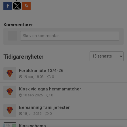
Kommentarer
Tidigare nyheter
Föräldramöte 13/4-26
19 apr, 18:03
0
Kiosk vid egna hemmamatcher
10 sep 2025
0
Bemanning familjefesten
18 jun 2025
0
Kioskschema