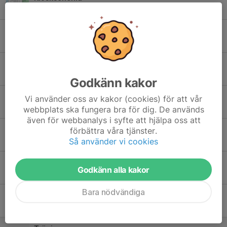
29 apr 2025
0
Spelschema Asarum
5 apr 2025
0
Sälja lotter på Stora Coop
8 dec 2024
0
Godkänn kakor
OBS!! Fel telefonnummer
Vi använder oss av kakor (cookies) för att vår
5 nov 2024
0
webbplats ska fungera bra för dig. De används
även för webbanalys i syfte att hjälpa oss att
Föräldrainfo! Försäljning av Bingolotter
förbättra våra tjänster.
Så använder vi cookies
4 nov 2024
0
Tomtecupen
Godkänn alla kakor
20 dec 2023
0
Bara nödvändiga
Cup Bromölla
22 nov 2023
0