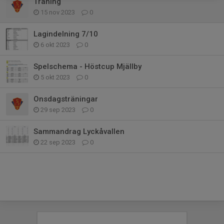
Träning
15 nov 2023
0
Lagindelning 7/10
6 okt 2023
0
Spelschema - Höstcup Mjällby
5 okt 2023
0
Onsdagsträningar
29 sep 2023
0
Sammandrag Lyckåvallen
22 sep 2023
0