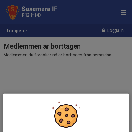
Saxemara IF
P12 (-14)
Logga in
Truppen
Medlemmen är borttagen
Medlemmen du försöker nå är borttagen från hemsidan.