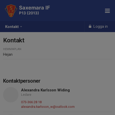
Saxemara IF
P13 (2013)
Logga in
Kontakt
Kontakt
HEMMAPLAN
Hejan
Kontaktpersoner
Alexandra Karlsson Widing
Ledare
073-366 28 18
alexandra.karlsson_w@outlook.com