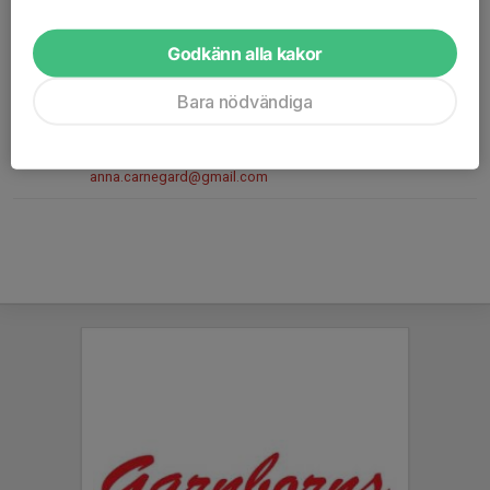
Lagförälder
070-951 41 76
Godkänn alla kakor
hesslehultaren@hotmail.com
Bara nödvändiga
Anna Carnegård
Lagförälder
070-899 36 64
anna.carnegard@gmail.com