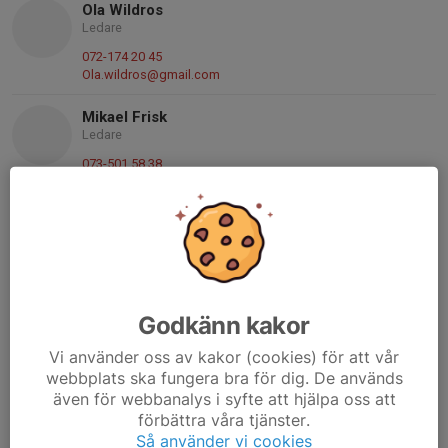
Ola Wildros
Ledare
072-174 20 45
Ola.wildros@gmail.com
Mikael Frisk
Ledare
073-501 58 38
Mikaelfrisk1984@gmail.com
Marcus Cedergren
Ledare
070-988 48 03
marcus.v.cedergren@gmail.com
Godkänn kakor
Johan Carnegård
Ledare
Vi använder oss av kakor (cookies) för att vår
webbplats ska fungera bra för dig. De används
070-857 64 15
johan.carnegard@gmail.com
även för webbanalys i syfte att hjälpa oss att
förbättra våra tjänster.
Emma Hessbo
Så använder vi cookies