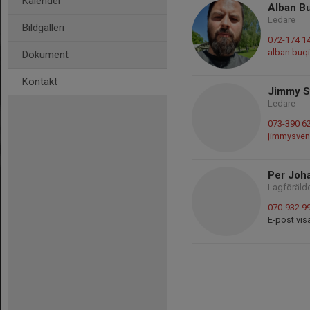
Kalender
Alban B
Ledare
Bildgalleri
072-174 1
alban.buq
Dokument
Kontakt
Jimmy S
Ledare
073-390 6
jimmysve
Per Joh
Lagföräld
070-932 9
E-post vis