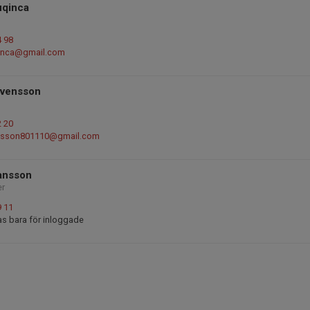
uqinca
4 98
inca@gmail.com
vensson
2 20
nsson801110@gmail.com
ansson
er
9 11
as bara för inloggade