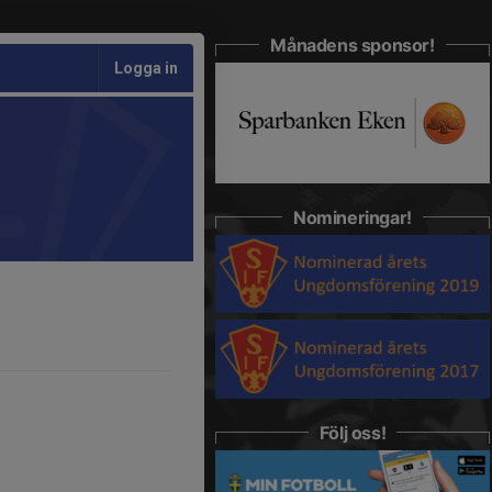
Månadens sponsor!
Logga in
Nomineringar!
Följ oss!