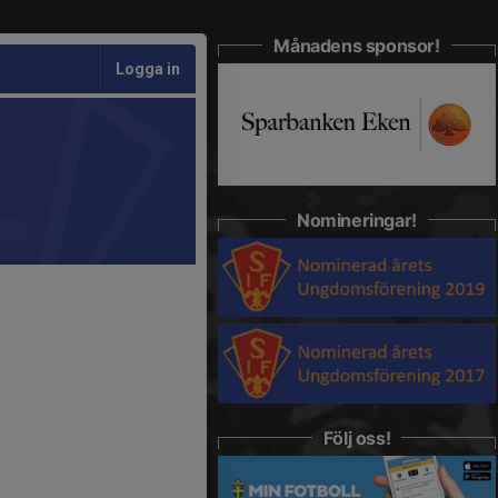
Månadens sponsor!
Logga in
Nomineringar!
Följ oss!