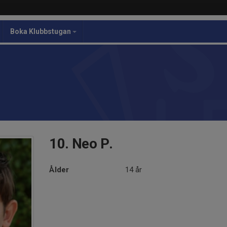
Boka Klubbstugan
10. Neo P.
Ålder
14 år