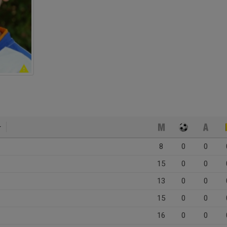
8
0
0
15
0
0
13
0
0
15
0
0
16
0
0