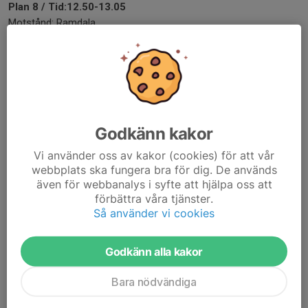
Plan 8 /
Tid:12.50-13.05
Motstånd: Ramdala
Match 3
Plan 4 /
Tid:13.30-13.45
Motstånd: Lyckå FF
Match 4
Godkänn kakor
Plan 4 /
Tid:14.10-14.25
Motstånd: FK Karlskrona
Vi använder oss av kakor (cookies) för att vår
webbplats ska fungera bra för dig. De används
Dela nyhet
även för webbanalys i syfte att hjälpa oss att
förbättra våra tjänster.
Så använder vi cookies
Kommentarer
Godkänn alla kakor
Bara nödvändiga