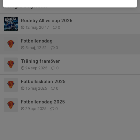
Tidigare nyheter
Rödeby Allivs cup 2026
12 maj, 20:47
0
Fotbollensdag
5 maj, 12:52
0
Träning framöver
24 sep 2025
0
Fotbollsskolan 2025
15 maj 2025
0
Fotbollensdag 2025
29 apr 2025
0