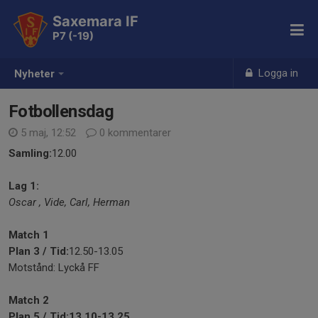
Saxemara IF
P7 (-19)
Logga in
Nyheter
Fotbollensdag
5 maj, 12:52
0 kommentarer
Samling:
12.00
Lag 1:
Oscar , Vide, Carl, Herman
Match 1
Plan 3 /
Tid:
12.50-13.05
Motstånd: Lyckå FF
Match 2
Plan 5 /
Tid:13.10-13.25