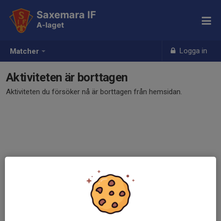
Saxemara IF
A-laget
Logga in
Matcher
Aktiviteten är borttagen
Aktiviteten du försöker nå är borttagen från hemsidan.