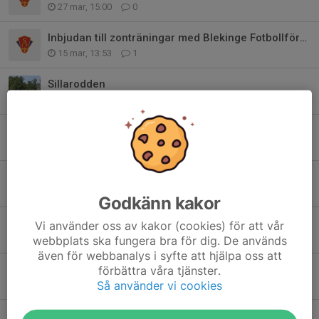
27 mar, 15:00
0
Inbjudan till zonträningar med Blekinge Fotbollförbund
15 mar, 13:53
1
Sillarodden
11 mar, 10:21
17
Om offside-regeln
10 nov 2025
0
Grymt teamwork under säsongen!
13 okt 2025
4
Godkänn kakor
Tips Supertext!
Vi använder oss av kakor (cookies) för att vår
30 sep 2025
0
webbplats ska fungera bra för dig. De används
även för webbanalys i syfte att hjälpa oss att
Supertext - ny chatt för laget
förbättra våra tjänster.
Så använder vi cookies
26 aug 2025
0
Bullerby Cup 2026