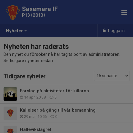
Saxemara IF
P13 (2013)
Logga in
Nyheter
Nyheten har raderats
Den nyhet du försöker nå har tagits bort av administratören.
Se tidigare nyheter nedan.
Tidigare nyheter
Förslag på aktiviteter för killarna
14 apr, 20:38
5
Kallelser på gång till vår bemanning
29 mar, 10:56
0
Hällevikslägret