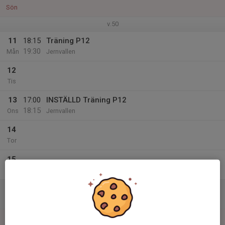
Sön
v.50
11
18:15
Träning P12
19:30
Mån
Jernvallen
12
Tis
13
17:00
INSTÄLLD Träning P12
18:15
Ons
Jernvallen
14
Tor
15
Fre
16
Lör
17