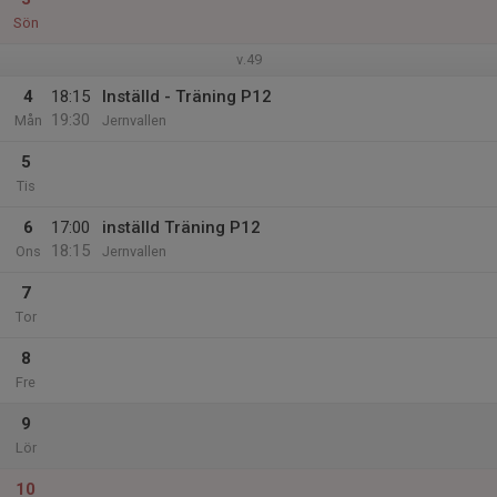
Sön
v.49
4
18:15
Inställd - Träning P12
19:30
Mån
Jernvallen
5
Tis
6
17:00
inställd Träning P12
18:15
Ons
Jernvallen
7
Tor
8
Fre
9
Lör
10