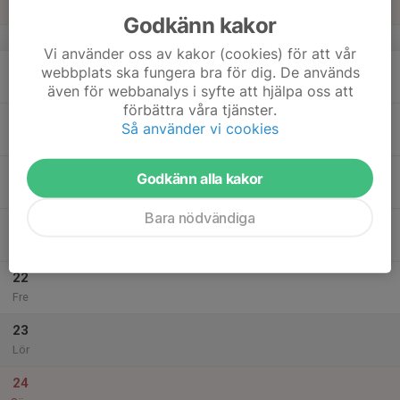
Sön
Godkänn kakor
v.51
Vi använder oss av kakor (cookies) för att vår
18
webbplats ska fungera bra för dig. De används
Mån
även för webbanalys i syfte att hjälpa oss att
förbättra våra tjänster.
19
Så använder vi cookies
Tis
20
Godkänn alla kakor
Ons
Bara nödvändiga
21
Tor
22
Fre
23
Lör
24