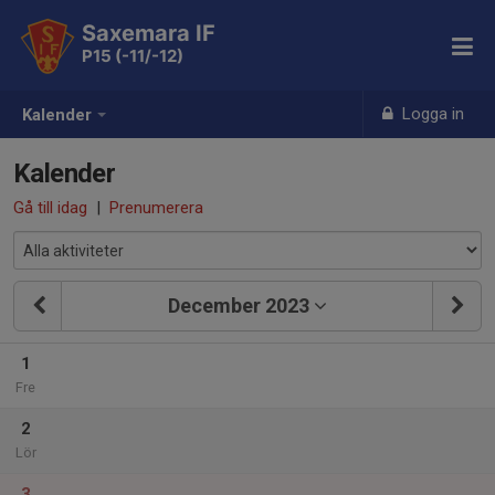
Saxemara IF
P15 (-11/-12)
Logga in
Kalender
Kalender
Gå till idag
|
Prenumerera
December 2023
1
Fre
2
Lör
3