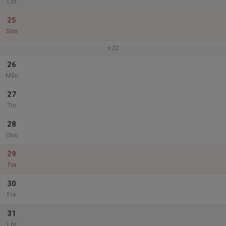
Lör
25
Sön
v.22
26
Mån
27
Tis
28
Ons
29
Tor
30
Fre
31
Lör