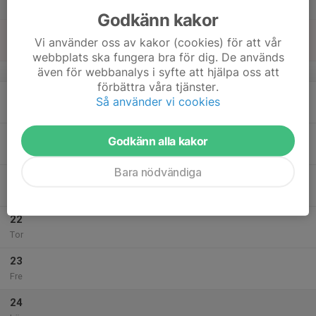
Lör
Godkänn kakor
18
Vi använder oss av kakor (cookies) för att vår
Sön
webbplats ska fungera bra för dig. De används
även för webbanalys i syfte att hjälpa oss att
v.21
förbättra våra tjänster.
19
Så använder vi cookies
Mån
20
Godkänn alla kakor
Tis
Bara nödvändiga
21
Ons
22
Tor
23
Fre
24