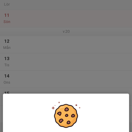
Lör
11
Sön
v.20
12
Mån
13
Tis
14
Ons
15
Tor
16
Fre
17