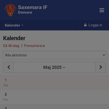
Saxemara IF
Domare
Logga in
Kalender
Kalender
Gå till idag
|
Prenumerera
Maj 2025
1
Tor
2
Fre
3