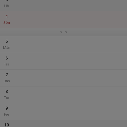
Lör
4
Sön
v.19
5
Mån
6
Tis
7
Ons
8
Tor
9
Fre
10